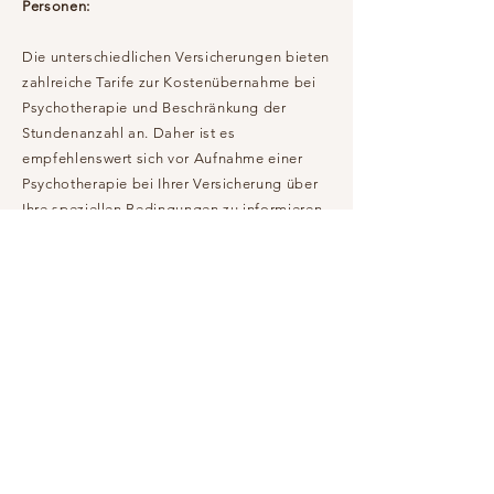
Personen:
Die unterschiedlichen Versicherungen bieten
zahlreiche Tarife zur Kostenübernahme bei
Psychotherapie und Beschränkung der
Stundenanzahl an. Daher ist es
empfehlenswert sich vor Aufnahme einer
Psychotherapie bei Ihrer Versicherung über
Ihre speziellen Bedingungen zu informieren.
​Selbstzahler:
Falls keine Indikation für eine
Psychotherapie besteht, sie aber Interesse
haben bestimmte Themen für sich zu klären,