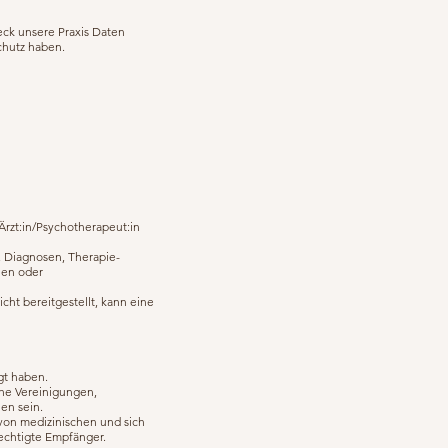
eck unsere Praxis Daten
chutz haben.
Ärzt:in/Psychotherapeut:in
 Diagnosen, Therapie-
nen oder
ht bereitgestellt, kann eine
gt haben.
he Vereinigungen,
en sein.
von medizinischen und sich
rechtigte Empfänger.