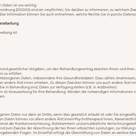
Daten ist uns wichtig.
rdnung (DSGVO) sind wir verpflichtet, Sie darüber zu informieren, zu welchem Zw
t. Der Information können Sie auch entnehmen, welche Rechte Sie in puncto Datens
verarbeitung
eitung ist:
grund gesetzlicher Vorgaben, um den Behandlungsvertrag zwischen Ihnen und Ihrer 
n zu erfüllen.
nenbezogenen Daten, insbesondere Ihre Gesundheitsdaten. Dazu zählen Anamnesen,
der andere Ärzt:innen erheben. Zu diesen Zwecken können uns auch andere Ärzt:in
e in Behandlung sind, Daten zur Verfügung stellen (z.B. in Arztbriefen).
 ist Voraussetzung für Ihre Behandlung. Werden die notwendigen Informationen nic
gen.
enen Daten nur dann an Dritte, wenn dies gesetzlich erlaubt ist oder Sie eingewilli
 Daten können vor allem andere Ärzt:innen/Psychotherapeut:innen, Kassenärztlic
enst der Krankenversicherung, Ärztekammern und privatärztliche Verrechnungsstell
end zum Zwecke der Abrechnung der bei Ihnen erbrachten Leistungen, zur Klärung 
ergebenden Fragen. Im Einzelfall erfolgt die Übermittlung von Daten an weitere be