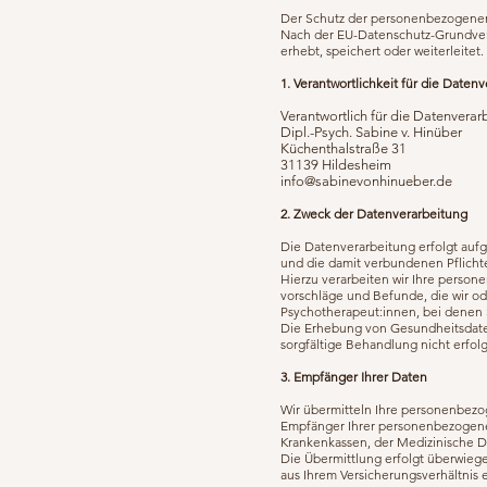
Der Schutz der personenbezogenen 
Nach der EU-Datenschutz-Grundvero
erhebt, speichert oder weiterleite
1. Verantwortlichkeit für die Daten
Verantwortlich für die Datenverarb
Dipl.-Psych. Sabine v. Hinüber
Küchenthalstraße 31
31139 Hildesheim
info@sabinevonhinueber.de
2. Zweck der Datenverarbeitung
Die Datenverarbeitung erfolgt auf
und die damit verbundenen Pflichte
Hierzu verarbeiten wir Ihre perso
vorschläge und Befunde, die wir o
Psychotherapeut:innen, bei denen Si
Die Erhebung von Gesundheitsdaten
sorgfältige Behandlung nicht erfol
3. Empfänger Ihrer Daten
Wir übermitteln Ihre personenbezog
Empfänger Ihrer personenbezogenen
Krankenkassen, der Medizinische Di
Die Übermittlung erfolgt überwieg
aus Ihrem Versicherungsverhältnis 